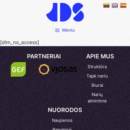
Pereiti
prie
turinio
Meniu
[dlm_no_access]
PARTNERIAI
APIE MUS
Struktūra
Tapk nariu
Biurai
Narių
atmintinė
NUORODOS
Naujienos
Renginiai