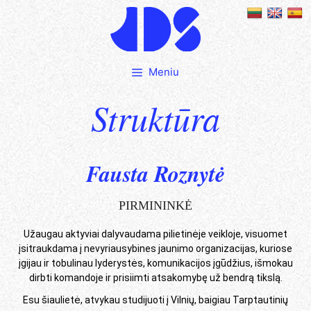
Meniu
Struktūra
Fausta Roznytė
PIRMININKĖ
Užaugau aktyviai dalyvaudama pilietinėje veikloje, visuomet
įsitraukdama į nevyriausybines jaunimo organizacijas, kuriose
įgijau ir tobulinau lyderystės, komunikacijos įgūdžius, išmokau
dirbti komandoje ir prisiimti atsakomybę už bendrą tikslą.
Esu šiaulietė, atvykau studijuoti į Vilnių, baigiau Tarptautinių