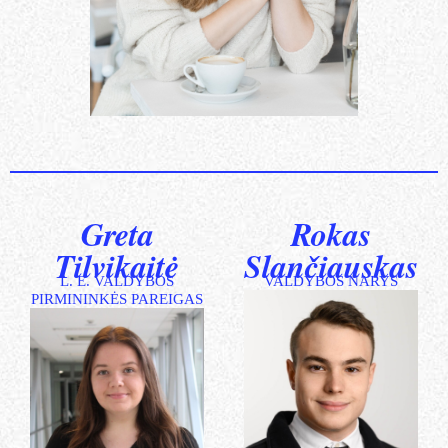
Greta
Rokas
Tilvikaitė
Slančiauskas
L. E. VALDYBOS
VALDYBOS NARYS
PIRMININKĖS PAREIGAS