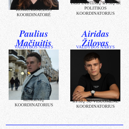
TARPTAUTINIŲ RYŠIŲ IR
POLITIKOS
KOMUNIKACIJOS
KOORDINATORIUS
KOORDINATORĖ
Paulius
Airidas
Mačiuitis
Žilovas
VALDYBOS NARYS
VALDYBOS NARYS
RENGINIŲ
RYŠIŲ SU VISUOMENE
KOORDINATORIUS
KOORDINATORIUS