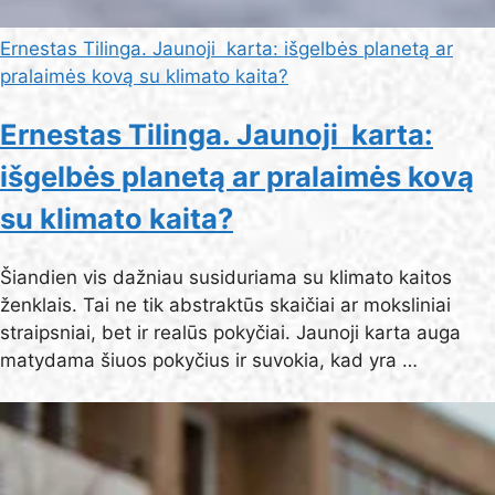
Ernestas Tilinga. Jaunoji karta: išgelbės planetą ar
pralaimės kovą su klimato kaita?
Ernestas Tilinga. Jaunoji karta:
išgelbės planetą ar pralaimės kovą
su klimato kaita?
Šiandien vis dažniau susiduriama su klimato kaitos
ženklais. Tai ne tik abstraktūs skaičiai ar moksliniai
straipsniai, bet ir realūs pokyčiai. Jaunoji karta auga
matydama šiuos pokyčius ir suvokia, kad yra …