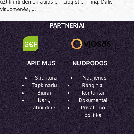
užtikrinti demokratijos principų stiprinimą. Dalis
visuomenės, …
PARTNERIAI
APIE MUS
NUORODOS
Struktūra
Naujienos
Tapk nariu
Renginiai
Biurai
Kontaktai
Narių
Dokumentai
atmintinė
Privatumo
politika