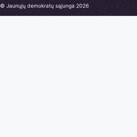
© Jaunųjų demokratų sąjunga 2026