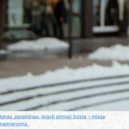
Ignas Janeliūnas. Įsigyti pirmąjį būstą – misija
neįmanoma.