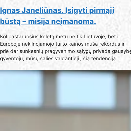
Ignas Janeliūnas. Įsigyti pirmąjį
būstą – misija neįmanoma.
Kol pastaruosius keletą metų ne tik Lietuvoje, bet ir
Europoje nekilnojamojo turto kainos muša rekordus ir
prie dar sunkesnių pragyvenimo sąlygų priveda gausyb
gyventojų, mūsų šalies valdantieji į šią tendenciją …